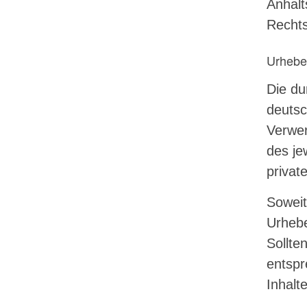
Anhalt
Rechts
Urhebe
Die du
deutsc
Verwer
des je
privat
Soweit
Urhebe
Sollte
entspr
Inhalt