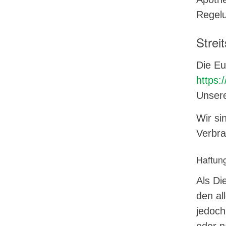
Regelu
Strei
Die Eu
https:
Unsere
Wir si
Verbra
Haftung
Als Di
den al
jedoch