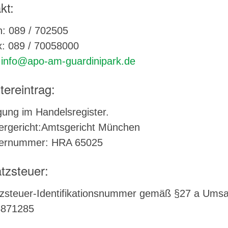
kt:
n: 089 / 702505
x: 089 / 70058000
:
info@apo-am-guardinipark.de
tereintrag:
gung im Handelsregister.
ergericht:Amtsgericht München
ternummer: HRA 65025
zsteuer:
steuer-Identifikationsnummer gemäß §27 a Umsa
871285