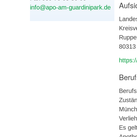
Aufsi
info@apo-am-guardinipark.de
Lande
Kreisv
Rupper
80313
https:
Beruf
Berufs
Zustän
Münch
Verlie
Es gel
Apothe