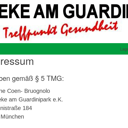
Lag
ressum
ben gemäß § 5 TMG:
ine Coen- Bruognolo
ke am Guardinipark e.K.
nistraße 184
 München