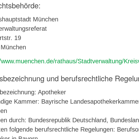
chtsbehörde:
shauptstadt München
erwaltungsreferat
tstr. 19
 München
//www.muenchen.de/rathaus/Stadtverwaltung/Kreisv
sbezeichnung und berufsrechtliche Regel
bezeichnung: Apotheker
dige Kammer: Bayrische Landesapothekerkammer,
en
hen durch: Bundesrepublik Deutschland, Bundesla
ten folgende berufsrechtliche Regelungen: Berufs
ker in Bayern